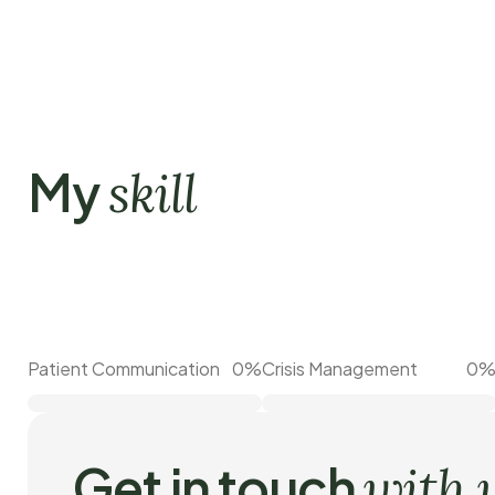
My
skill
Patient Communication
0
%
Crisis Management
0
Get in touch
with 