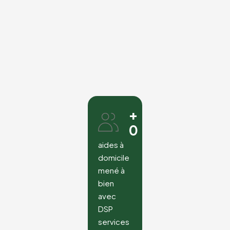
+
0
aides à
domicile
mené à
bien
avec
DSP
services