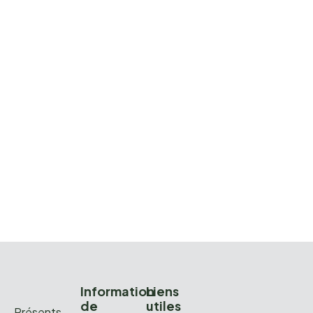
Information
Liens
de
utiles
Présents