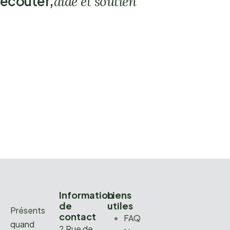
écouter,
aide et soutien
Information
Liens
de
utiles
Présents
contact
FAQ
quand
2 Rue de