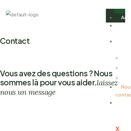
Acc
À
Propo
Contact
Nos
Servic
Ser
Aux
Vous avez des questions ? Nous
Ja
sommes là pour vous aider.
laissez
Nou
nous un message
conta
Nou
rejoin
X