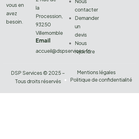
Nous
vous en
la
contacter
avez
Procession,
Demander
besoin.
93250
un
Villemomble
devis
Email
Nous
accueil@dspservices.fr
rejoindre
Mentions légales
DSP Services © 2025 –
Politique de confidentialité
Tous droits réservés