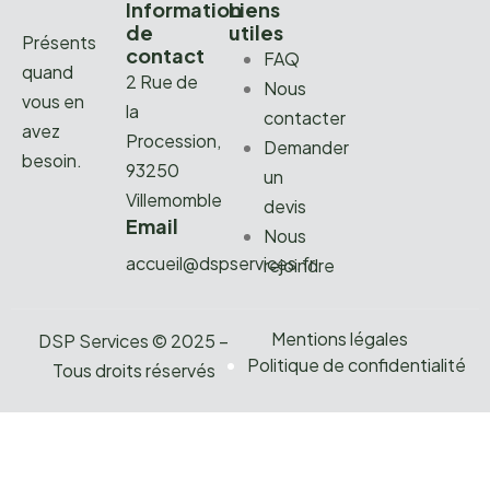
Information
Liens
de
utiles
Présents
contact
FAQ
quand
2 Rue de
Nous
vous en
la
contacter
avez
Procession,
Demander
besoin.
93250
un
Villemomble
devis
Email
Nous
accueil@dspservices.fr
rejoindre
Mentions légales
DSP Services © 2025 –
Politique de confidentialité
Tous droits réservés